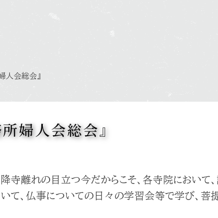
所婦人会総会』
務所婦人会総会』
降寺離れの目立つ今だからこそ、各寺院において
ついて、仏事についての日々の学習会等で学び、菩