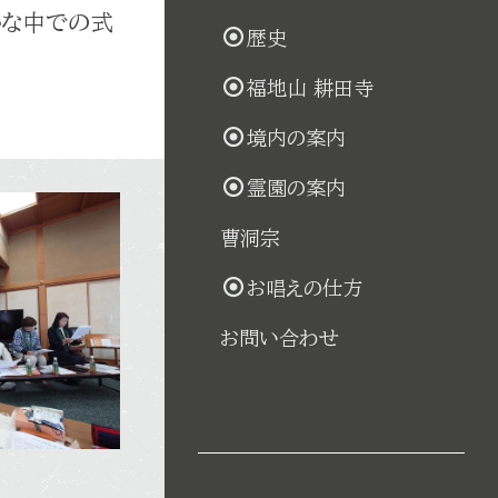
かな中での式
歴史
福地山 耕田寺
境内の案内
霊園の案内
曹洞宗
お唱えの仕方
お問い合わせ