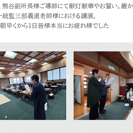
、熊谷副所長様ご導師にて献灯献華やお誓い。厳
ー統監三部義道老師様における講演。
朝早くから1日皆様本当にお疲れ様でした